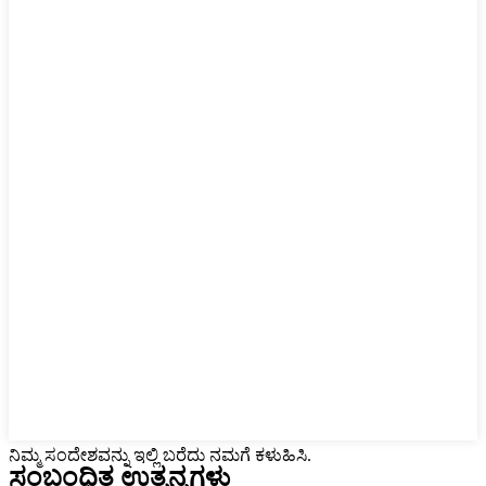
ನಿಮ್ಮ ಸಂದೇಶವನ್ನು ಇಲ್ಲಿ ಬರೆದು ನಮಗೆ ಕಳುಹಿಸಿ.
ಸಂಬಂಧಿತ ಉತ್ಪನ್ನಗಳು