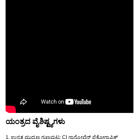
ಯಂತ್ರದ ವೈಶಿಷ್ಟ್ಯಗಳು
1. ಉನ್ನತ ಮುದ್ರಣ ಗುಣಮಟ್ಟ: CI ನಾನ್ವೋವೆನ್ ಫ್ಲೆಕ್ಸೋಗ್ರಾಫಿಕ್