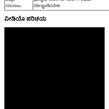
ಸರಬರಾಜು
ನಿರ್ದಿಷ್ಟಪಡಿಸಬೇಕು
ವೀಡಿಯೊ ಪರಿಚಯ