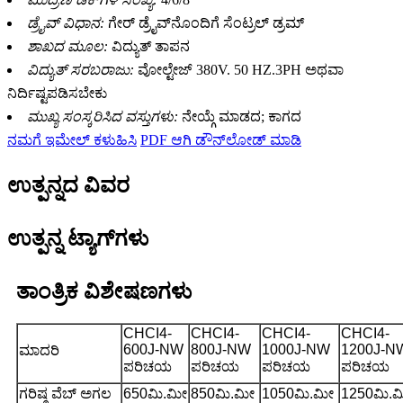
ಡ್ರೈವ್ ವಿಧಾನ:
ಗೇರ್ ಡ್ರೈವ್‌ನೊಂದಿಗೆ ಸೆಂಟ್ರಲ್ ಡ್ರಮ್
ಶಾಖದ ಮೂಲ:
ವಿದ್ಯುತ್ ತಾಪನ
ವಿದ್ಯುತ್ ಸರಬರಾಜು:
ವೋಲ್ಟೇಜ್ 380V. 50 HZ.3PH ಅಥವಾ
ನಿರ್ದಿಷ್ಟಪಡಿಸಬೇಕು
ಮುಖ್ಯ ಸಂಸ್ಕರಿಸಿದ ವಸ್ತುಗಳು:
ನೇಯ್ಗೆ ಮಾಡದ; ಕಾಗದ
ನಮಗೆ ಇಮೇಲ್ ಕಳುಹಿಸಿ
PDF ಆಗಿ ಡೌನ್‌ಲೋಡ್ ಮಾಡಿ
ಉತ್ಪನ್ನದ ವಿವರ
ಉತ್ಪನ್ನ ಟ್ಯಾಗ್‌ಗಳು
ತಾಂತ್ರಿಕ ವಿಶೇಷಣಗಳು
CHCI4-
CHCI4-
CHCI4-
CHCI4-
600J-NW
800J-NW
1000J-NW
1200J-N
ಮಾದರಿ
ಪರಿಚಯ
ಪರಿಚಯ
ಪರಿಚಯ
ಪರಿಚಯ
ಗರಿಷ್ಠ ವೆಬ್ ಅಗಲ
650ಮಿ.ಮೀ
850ಮಿ.ಮೀ
1050ಮಿ.ಮೀ
1250ಮಿ.