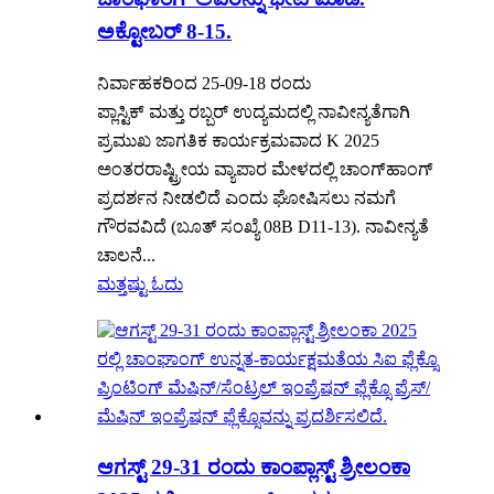
ಅಕ್ಟೋಬರ್ 8-15.
ನಿರ್ವಾಹಕರಿಂದ 25-09-18 ರಂದು
ಪ್ಲಾಸ್ಟಿಕ್ ಮತ್ತು ರಬ್ಬರ್ ಉದ್ಯಮದಲ್ಲಿ ನಾವೀನ್ಯತೆಗಾಗಿ
ಪ್ರಮುಖ ಜಾಗತಿಕ ಕಾರ್ಯಕ್ರಮವಾದ K 2025
ಅಂತರರಾಷ್ಟ್ರೀಯ ವ್ಯಾಪಾರ ಮೇಳದಲ್ಲಿ ಚಾಂಗ್‌ಹಾಂಗ್
ಪ್ರದರ್ಶನ ನೀಡಲಿದೆ ಎಂದು ಘೋಷಿಸಲು ನಮಗೆ
ಗೌರವವಿದೆ (ಬೂತ್ ಸಂಖ್ಯೆ 08B D11-13). ನಾವೀನ್ಯತೆ
ಚಾಲನೆ...
ಮತ್ತಷ್ಟು ಓದು
ಆಗಸ್ಟ್ 29-31 ರಂದು ಕಾಂಪ್ಲಾಸ್ಟ್ ಶ್ರೀಲಂಕಾ