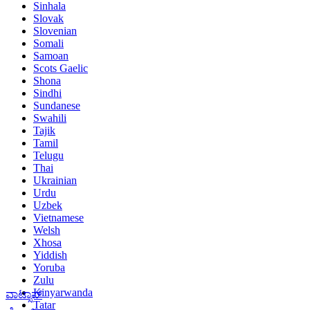
Sinhala
Slovak
Slovenian
Somali
Samoan
Scots Gaelic
Shona
Sindhi
Sundanese
Swahili
Tajik
Tamil
Telugu
Thai
Ukrainian
Urdu
Uzbek
Vietnamese
Welsh
Xhosa
Yiddish
Yoruba
Zulu
Kinyarwanda
ವಾಟ್ಸಾಪ್
Tatar