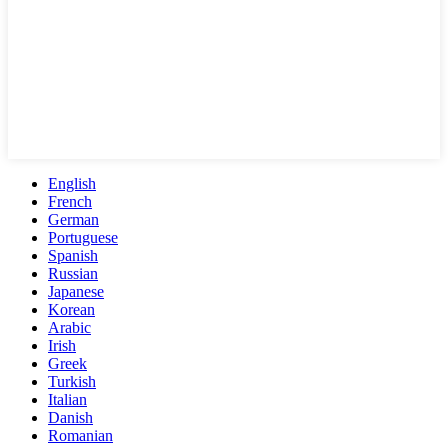
English
French
German
Portuguese
Spanish
Russian
Japanese
Korean
Arabic
Irish
Greek
Turkish
Italian
Danish
Romanian