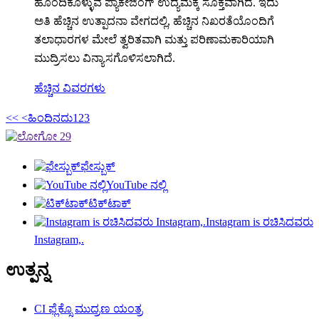
ಹೊಂದಿಕೊಳ್ಳುವ ಪ್ಯಾಕೇಜಿಂಗ್ ಉದ್ಯಮಕ್ಕೆ ಸೂಕ್ತವಾಗಿದೆ. ಇದು
ಅತಿ ಹೆಚ್ಚಿನ ಉತ್ಪಾದನಾ ವೇಗದಲ್ಲಿ, ಹೆಚ್ಚಿನ ನಿಖರತೆಯೊಂದಿಗೆ
ತಲಾಧಾರಗಳ ಮೇಲೆ ತ್ವರಿತವಾಗಿ ಮತ್ತು ಪರಿಣಾಮಕಾರಿಯಾಗಿ
ಮುದ್ರಿಸಲು ವಿನ್ಯಾಸಗೊಳಿಸಲಾಗಿದೆ.
ಹೆಚ್ಚಿನ ವಿವರಗಳು
<<
<ಹಿಂದಿನದು
1
2
3
ಫೇಸ್ಬುಕ್
YouTube ನಲ್ಲಿ
ಟಿಕ್‌ಟಾಕ್
Instagram is ರಚಿಸಿದವರು
Instagram,.
ಉತ್ಪನ್ನ
CI ಫ್ಲೆಕ್ಸೊ ಮುದ್ರಣ ಯಂತ್ರ