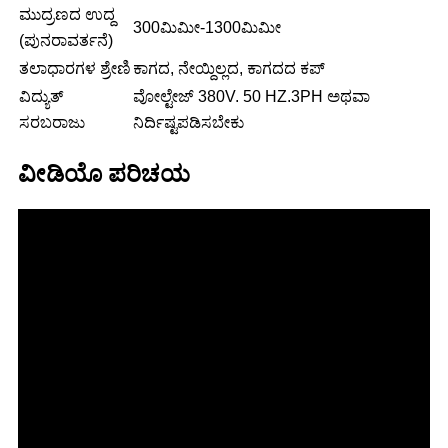
ಮುದ್ರಣದ ಉದ್ದ
300ಮಿಮೀ-1300ಮಿಮೀ
(ಪುನರಾವರ್ತನೆ)
ತಲಾಧಾರಗಳ ಶ್ರೇಣಿ
ಕಾಗದ, ನೇಯ್ದಿಲ್ಲದ, ಕಾಗದದ ಕಪ್
ವಿದ್ಯುತ್
ವೋಲ್ಟೇಜ್ 380V. 50 HZ.3PH ಅಥವಾ
ಸರಬರಾಜು
ನಿರ್ದಿಷ್ಟಪಡಿಸಬೇಕು
ವೀಡಿಯೊ ಪರಿಚಯ