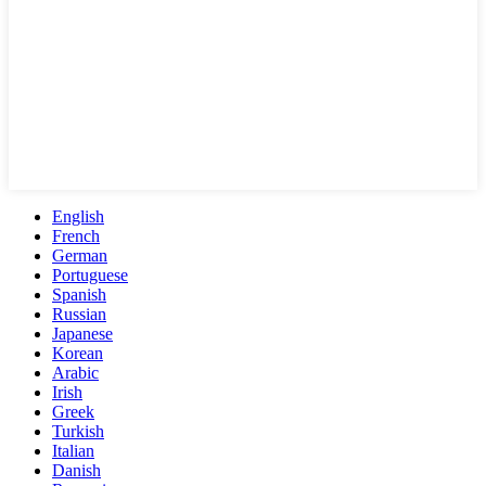
English
French
German
Portuguese
Spanish
Russian
Japanese
Korean
Arabic
Irish
Greek
Turkish
Italian
Danish