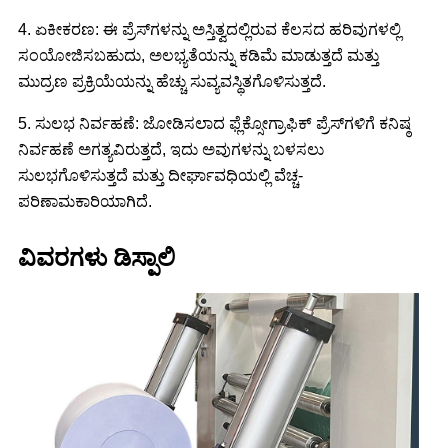
4. ಏಕೀಕರಣ: ಈ ಪ್ರೆಸ್‌ಗಳನ್ನು ಅಸ್ತಿತ್ವದಲ್ಲಿರುವ ಕೆಲಸದ ಹರಿವುಗಳಲ್ಲಿ
ಸಂಯೋಜಿಸಬಹುದು, ಅಲಭ್ಯತೆಯನ್ನು ಕಡಿಮೆ ಮಾಡುತ್ತದೆ ಮತ್ತು
ಮುದ್ರಣ ಪ್ರಕ್ರಿಯೆಯನ್ನು ಹೆಚ್ಚು ಸುವ್ಯವಸ್ಥಿತಗೊಳಿಸುತ್ತದೆ.
5. ಸುಲಭ ನಿರ್ವಹಣೆ: ಜೋಡಿಸಲಾದ ಫ್ಲೆಕ್ಸೋಗ್ರಾಫಿಕ್ ಪ್ರೆಸ್‌ಗಳಿಗೆ ಕನಿಷ್ಠ
ನಿರ್ವಹಣೆ ಅಗತ್ಯವಿರುತ್ತದೆ, ಇದು ಅವುಗಳನ್ನು ಬಳಸಲು
ಸುಲಭಗೊಳಿಸುತ್ತದೆ ಮತ್ತು ದೀರ್ಘಾವಧಿಯಲ್ಲಿ ವೆಚ್ಚ-
ಪರಿಣಾಮಕಾರಿಯಾಗಿದೆ.
ವಿವರಗಳು ಡಿಸ್ಪಾಲಿ