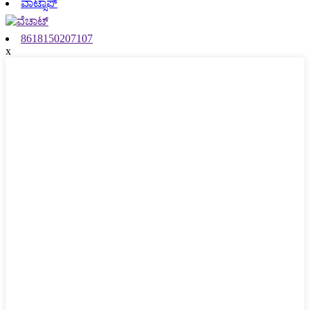
ವಾಟ್ಸಾಪ್
8618150207107
x