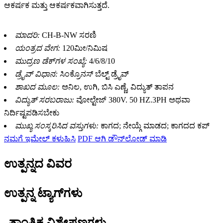
ಆಕರ್ಷಕ ಮತ್ತು ಆಕರ್ಷಕವಾಗಿಸುತ್ತದೆ.
ಮಾದರಿ:
CH-B-NW ಸರಣಿ
ಯಂತ್ರದ ವೇಗ:
120ಮೀ/ನಿಮಿಷ
ಮುದ್ರಣ ಡೆಕ್‌ಗಳ ಸಂಖ್ಯೆ:
4/6/8/10
ಡ್ರೈವ್ ವಿಧಾನ:
ಸಿಂಕ್ರೊನಸ್ ಬೆಲ್ಟ್ ಡ್ರೈವ್
ಶಾಖದ ಮೂಲ:
ಅನಿಲ, ಉಗಿ, ಬಿಸಿ ಎಣ್ಣೆ, ವಿದ್ಯುತ್ ತಾಪನ
ವಿದ್ಯುತ್ ಸರಬರಾಜು:
ವೋಲ್ಟೇಜ್ 380V. 50 HZ.3PH ಅಥವಾ
ನಿರ್ದಿಷ್ಟಪಡಿಸಬೇಕು
ಮುಖ್ಯ ಸಂಸ್ಕರಿಸಿದ ವಸ್ತುಗಳು:
ಕಾಗದ; ನೇಯ್ಗೆ ಮಾಡದ; ಕಾಗದದ ಕಪ್
ನಮಗೆ ಇಮೇಲ್ ಕಳುಹಿಸಿ
PDF ಆಗಿ ಡೌನ್‌ಲೋಡ್ ಮಾಡಿ
ಉತ್ಪನ್ನದ ವಿವರ
ಉತ್ಪನ್ನ ಟ್ಯಾಗ್‌ಗಳು
ತಾಂತ್ರಿಕ ವಿಶೇಷಣಗಳು