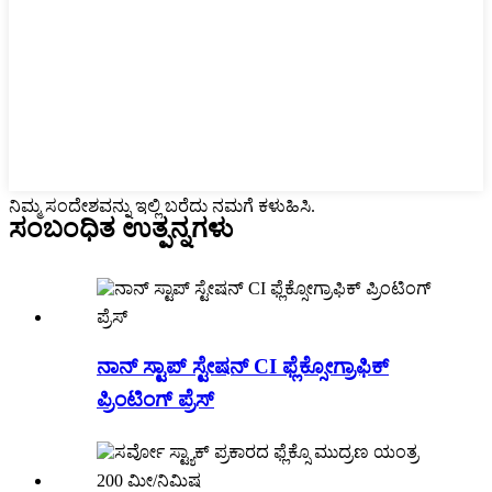
ನಿಮ್ಮ ಸಂದೇಶವನ್ನು ಇಲ್ಲಿ ಬರೆದು ನಮಗೆ ಕಳುಹಿಸಿ.
ಸಂಬಂಧಿತ ಉತ್ಪನ್ನಗಳು
ನಾನ್ ಸ್ಟಾಪ್ ಸ್ಟೇಷನ್ CI ಫ್ಲೆಕ್ಸೋಗ್ರಾಫಿಕ್
ಪ್ರಿಂಟಿಂಗ್ ಪ್ರೆಸ್