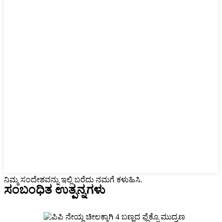
ನಿಮ್ಮ ಸಂದೇಶವನ್ನು ಇಲ್ಲಿ ಬರೆದು ನಮಗೆ ಕಳುಹಿಸಿ.
ಸಂಬಂಧಿತ ಉತ್ಪನ್ನಗಳು