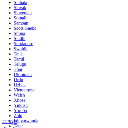
Sinhala
Slovak
Slovenian
Somali
Samoan
Scots Gaelic
Shona
Sindhi
Sundanese
Swahili
Tajik
Tamil
Telugu
Thai
Ukrainian
Urdu
Uzbek
Vietnamese
Welsh
Xhosa
Yiddish
Yoruba
Zulu
Kinyarwanda
ವಾಟ್ಸಾಪ್
Tatar