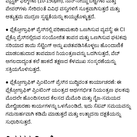
ಪ್ಲಾಸ್ಟಿಕ್ ಫಿಲ್ಮ್‌ಗಳು (10-150μm), ನಾನ್-ನೇಯ್ದ ಬಟ್ಟೆಗಳು ಮತ್ತು
ಪೇಪರ್‌ಗಳು ಸೇರಿದಂತೆ ವಿವಿಧ ವಸ್ತುಗಳಿಗೆ ಸೂಕ್ತವಾಗಿಸುತ್ತದೆ ಮತ್ತು
ಅತ್ಯುತ್ತಮ ಮುದ್ರಣ ಸ್ಪಷ್ಟತೆಯನ್ನು ಕಾಯ್ದುಕೊಳ್ಳುತ್ತದೆ.
● ಫ್ಲೆಕ್ಸೋಗ್ರಾಫಿಕ್ ಪ್ರೆಸ್‌ನಲ್ಲಿ ಪರಿಣಾಮಕಾರಿ ಒಣಗಿಸುವ ವ್ಯವಸ್ಥೆ: ಈ CI
ಫ್ಲೆಕ್ಸೊ ಪ್ರೆಸ್‌ನಲ್ಲಿರುವ ಸಂಯೋಜಿತ ತಾಪನ ಮತ್ತು ಒಣಗಿಸುವ ಘಟಕವು
ಸರಿಯಾದ ಶಾಯಿ ಸೆಟ್ಟಿಂಗ್ ಅನ್ನು ಖಚಿತಪಡಿಸಿಕೊಳ್ಳಲು ಹೊಂದಾಣಿಕೆ
ಮಾಡಬಹುದಾದ ತಾಪಮಾನ ನಿಯಂತ್ರಣವನ್ನು ಒದಗಿಸುತ್ತದೆ, ವೆಬ್
ಅಗಲದಾದ್ಯಂತ ಕಲೆ ಹಾಕದೆ ತಕ್ಷಣದ ಕೆಳಮುಖ ಸಂಸ್ಕರಣೆಯನ್ನು
ಸಕ್ರಿಯಗೊಳಿಸುತ್ತದೆ.
● ಫ್ಲೆಕ್ಸೋಗ್ರಾಫಿಕ್ ಪ್ರಿಂಟಿಂಗ್ ಪ್ರೆಸ್‌ನ ಬುದ್ಧಿವಂತ ಕಾರ್ಯಾಚರಣೆ: ಈ
ಫ್ಲೆಕ್ಸೋಗ್ರಾಫಿಕ್ ಪ್ರಿಂಟಿಂಗ್ ಯಂತ್ರದ ಅರ್ಥಗರ್ಭಿತ ನಿಯಂತ್ರಣ ಫಲಕವು
ಮೊದಲೇ ಹೊಂದಿಸಲಾದ ಕೆಲಸದ ಮೆಮೊರಿ ಮತ್ತು ನೈಜ-ಸಮಯದ
ಮೇಲ್ವಿಚಾರಣಾ ಕಾರ್ಯಗಳನ್ನು ಒಳಗೊಂಡಿದೆ, ಇದು ಸೆಟಪ್ ಸಮಯವನ್ನು
ಗಮನಾರ್ಹವಾಗಿ ಕಡಿಮೆ ಮಾಡುತ್ತದೆ ಮತ್ತು ಉತ್ಪಾದನಾ ದಕ್ಷತೆಯನ್ನು
ಸುಧಾರಿಸುತ್ತದೆ.