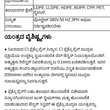
(ಪುನರಾವರ್ತನೆ)
LDPE, LLDPE, HDPE, BOPP, CPP, PET,
ತಲಾಧಾರಗಳ ಶ್ರೇಣಿ
ನೈಲಾನ್,
ವಿದ್ಯುತ್
ವೋಲ್ಟೇಜ್ 380V.50 HZ.3PH ಅಥವಾ
ಸರಬರಾಜು
ನಿರ್ದಿಷ್ಟಪಡಿಸಬೇಕು
ಯಂತ್ರದ ವೈಶಿಷ್ಟ್ಯಗಳು
● ನಿಖರವಾದ CI ಫ್ಲೆಕ್ಸೊ ಪ್ರೆಸ್ ವಿನ್ಯಾಸ: CI ಫ್ಲೆಕ್ಸೊ ಪ್ರೆಸ್ ಮುದ್ರಣ
ಪ್ರಕ್ರಿಯೆಯ ಉದ್ದಕ್ಕೂ ಸ್ವಯಂಚಾಲಿತ ವೆಬ್ ಟೆನ್ಷನ್ ನಿಯಂತ್ರಣದೊಂದಿಗೆ
ಅತ್ಯುತ್ತಮ ರಿಜಿಸ್ಟರ್ ನಿಖರತೆಯನ್ನು (± 0.1mm) ಖಚಿತಪಡಿಸುತ್ತದೆ. ಇದರ
ಅತ್ಯುತ್ತಮ ಕಂಪನ-ಡ್ಯಾಂಪನಿಂಗ್ ರಚನೆಯು ವಿಸ್ತೃತ ಕಾರ್ಯಾಚರಣೆಗಾಗಿ
200m/min ವರೆಗಿನ ಉತ್ಪಾದನಾ ವೇಗದಲ್ಲಿ ಸ್ಥಿರವಾದ ಮುದ್ರಣ
ಗುಣಮಟ್ಟವನ್ನು ನಿರ್ವಹಿಸುತ್ತದೆ.
● ಫ್ಲೆಕ್ಸೊ ಪ್ರೆಸ್‌ಗೆ ಬಹು-ತಲಾಧಾರ ಹೊಂದಾಣಿಕೆ: ವಿಶೇಷವಾಗಿ
ವಿನ್ಯಾಸಗೊಳಿಸಲಾದ ಇಂಕ್ ಸ್ಟೇಷನ್‌ಗಳು ಮತ್ತು ಹೊಂದಾಣಿಕೆ
ಮಾಡಬಹುದಾದ ಟೆನ್ಷನ್ ಸಿಸ್ಟಮ್ ಈ ಫ್ಲೆಕ್ಸೊ ಮುದ್ರಣ ಯಂತ್ರವನ್ನು