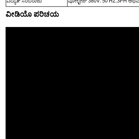
ವಿದ್ಯುತ್ ಸರಬರಾಜು
ವೋಲ್ಟೇಜ್ 380V. 50 HZ.3PH ಅಥವಾ 
ವೀಡಿಯೊ ಪರಿಚಯ