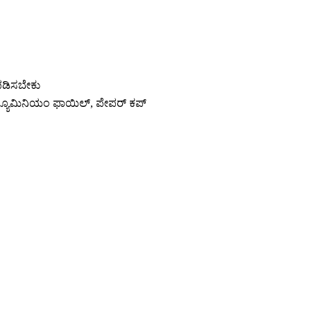
ಪಡಿಸಬೇಕು
ಅಲ್ಯೂಮಿನಿಯಂ ಫಾಯಿಲ್, ಪೇಪರ್ ಕಪ್