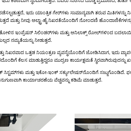
 ಇದು ಕಠಿಣವಾಗಿ ಸ್ಥಿರವಾಗಿರುತ್ತದೆ. ಬೆವರು ಸುರಿಸದೆ ದೊಡ್ಡ ಪ್ರಮಾಣದ, ತುರ
ಡುತ್ತದೆ, ಇದು ಯಾಂತ್ರಿಕ ಗೇರ್‌ಗಳು ಸಾಮಾನ್ಯವಾಗಿ ತರುವ ಮಿತಿಗಳನ್ನು ನಿವಾರ
ತ್ತದೆ ಮತ್ತು ನೀವು ಅಲ್ಟ್ರಾ-ಹೈ ನಿಖರತೆಯೊಂದಿಗೆ ನೋಂದಣಿ ಹೊಂದಾಣಿಕೆಗಳನ
ೋಳಿನ ಇಂಪ್ರೆಷನ್ ಸಿಲಿಂಡರ್‌ಗಳು ಮತ್ತು ಅನಿಲಾಕ್ಸ್ ರೋಲ್‌ಗಳಿಂದ ಬದಲಾಯಿಸಲ
ಿಲ್ಲದ ನಮ್ಯತೆಯನ್ನು ನೀಡುತ್ತದೆ.
ೆ, ಮತ್ತು ನಿಖರವಾದ ಒತ್ತಡ ನಿಯಂತ್ರಣ ವ್ಯವಸ್ಥೆಯೊಂದಿಗೆ ಜೋಡಿಸಿದಾಗ, ಇದು ವ್ಯಾಪಕ ಶ
ಿಗೆ ಕೆಲಸ ಮಾಡುತ್ತಿದ್ದರೂ ಮುದ್ರಣ ಕಾರ್ಯಕ್ಷಮತೆ ಸ್ಥಿರವಾಗಿರುವುದನ್ನು ಖಚ
್ ಬ್ಲೇಡ್ ಸಿಸ್ಟಮ್‌ಗಳು ಮತ್ತು ಇಕೋ-ಇಂಕ್ ಸರ್ಕ್ಯುಲೇಷನ್‌ನೊಂದಿಗೆ ಸಜ್ಜುಗೊಂಡಿದೆ
ಗುಣವಾಗಿ ಕಾರ್ಯಾಚರಣೆಯ ವೆಚ್ಚವನ್ನು ಕಡಿಮೆ ಮಾಡುತ್ತದೆ.