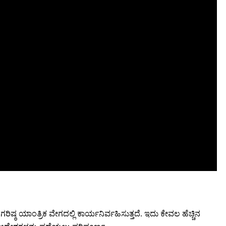
ಗರಿಷ್ಠ ಯಾಂತ್ರಿಕ ವೇಗದಲ್ಲಿ ಕಾರ್ಯನಿರ್ವಹಿಸುತ್ತದೆ. ಇದು ಕೇವಲ ಹೆಚ್ಚಿನ