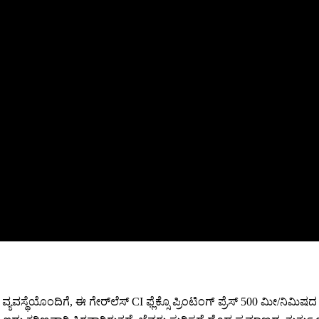
ಸ್ಥೆಯೊಂದಿಗೆ, ಈ ಗೇರ್‌ಲೆಸ್ CI ಫ್ಲೆಕ್ಸೊ ಪ್ರಿಂಟಿಂಗ್ ಪ್ರೆಸ್ 500 ಮೀ/ನಿಮಿಷದ 