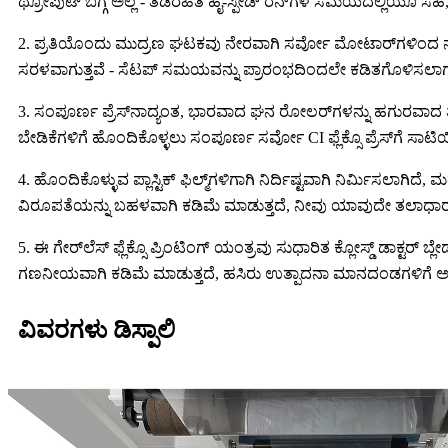
ಥ್ರೋಪುಟ್ ಬಗ್ಗೆ ಅಲ್ಲ - ತಡೆರಹಿತ ಹೈ-ಸ್ಪೀಡ್ ರನ್‌ಗಳ ಸಮಯದಲ್ಲಿಯೂ ಸಹ,
2. ಪ್ರತಿಯೊಂದು ಮುದ್ರಣ ಘಟಕವು ನೇರವಾಗಿ ಸರ್ವೋ ಮೋಟಾರ್‌ಗಳಿಂದ ನಡೆಸಲ್ಪ
ಸರಳವಾಗುತ್ತವೆ - ಸೆಟಪ್ ಸಮಯವನ್ನು ಪ್ರಾರಂಭದಿಂದಲೇ ಕಡಿತಗೊಳಿಸಲಾಗು
3. ಸಂಪೂರ್ಣ ಪ್ರೆಸ್‌ನಾದ್ಯಂತ, ಭಾರವಾದ ಘನ ರೋಲರ್‌ಗಳನ್ನು ಹಗುರವಾದ ತ
ಬೇಡಿಕೆಗಳಿಗೆ ಹೊಂದಿಕೊಳ್ಳಲು ಸಂಪೂರ್ಣ ಸರ್ವೋ CI ಫ್ಲೆಕ್ಸೊ ಪ್ರೆಸ್‌ಗೆ ಸಾಟಿಯ
4. ಹೊಂದಿಕೊಳ್ಳುವ ಪ್ಲಾಸ್ಟಿಕ್ ಫಿಲ್ಮ್‌ಗಳಿಗಾಗಿ ನಿರ್ದಿಷ್ಟವಾಗಿ ನಿರ್ಮಿಸಲಾಗಿದ
ವಿರೂಪತೆಯನ್ನು ಬಹಳವಾಗಿ ಕಡಿಮೆ ಮಾಡುತ್ತದೆ, ನೀವು ಯಾವುದೇ ತಲಾಧಾರದೊಂದ
5. ಈ ಗೇರ್‌ಲೆಸ್ ಫ್ಲೆಕ್ಸೊ ಪ್ರಿಂಟಿಂಗ್ ಯಂತ್ರವು ಸುಧಾರಿತ ಕ್ಲೋಸ್ಡ್ ಡಾಕ್ಟರ
ಗಣನೀಯವಾಗಿ ಕಡಿಮೆ ಮಾಡುತ್ತದೆ, ಹಸಿರು ಉತ್ಪಾದನಾ ಮಾನದಂಡಗಳಿಗೆ ಅನು
ವಿವರಗಳು ಡಿಸ್ಪಾಲಿ