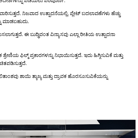
್ತು ಆದೇಶಗಳನ್ನು ಪಡೆಯಲು ಪರಿಪೂರ್ಣ.
ಿಸುತ್ತದೆ. ನಿಜವಾದ ಉತ್ಪಾದನೆಯಲ್ಲಿ, ಪ್ಲೇಟ್ ಬದಲಾವಣೆಗಳು ಹೆಚ್ಚು
್ನು ಮಾಡಬಹುದು.
ಾಗುತ್ತದೆ. ಈ ಬುದ್ಧಿವಂತ ವಿನ್ಯಾಸವು ಎಲ್ಲಾ ರೀತಿಯ ಉತ್ಪಾದನಾ
್ರೇಣಿಯ ಫಿಲ್ಮ್ ಪ್ರಕಾರಗಳನ್ನು ನಿಭಾಯಿಸುತ್ತದೆ. ಇದು ಹಿಗ್ಗಿಸುವಿಕೆ ಮತ್ತು
ಿತಪಡಿಸುತ್ತದೆ.
. ಫಲಿತಾಂಶವು ಶಾಯಿ ತ್ಯಾಜ್ಯ ಮತ್ತು ದ್ರಾವಕ ಹೊರಸೂಸುವಿಕೆಯನ್ನು